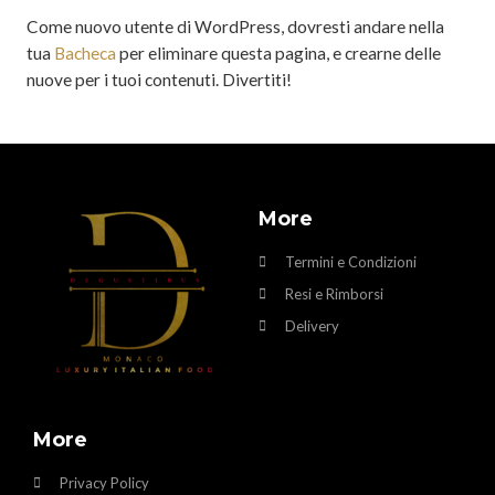
Come nuovo utente di WordPress, dovresti andare nella
tua
Bacheca
per eliminare questa pagina, e crearne delle
nuove per i tuoi contenuti. Divertiti!
More
Termini e Condizioni
Resi e Rimborsi
Delivery
More
Privacy Policy